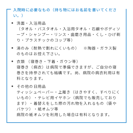
入院時に必要なもの（持ち物にはお名前を書いてくださ
い。）
洗面・入浴用品
（タオル・バスタオル・入浴用タオル・石鹸やボディソ
ープ・シャンプー・リンス・歯磨き用品・くし・ひげ剃
り・プラスチックのコップ等）
湯のみ（耐熱で割れにくいもの） ※陶器・ガラス製
のものはお控え下さい。
衣類 （寝巻き・下着・ガウン等）
寝巻き（病衣）は病院で準備できますが、ご自分の寝
巻きを持参されても結構です。尚、病院の病衣利用は有
料となります。
その他の日用品
ティッシュペーパー・上履き（はきやすく、すべりにく
いもの）・テレビ用イヤホン（病院でも販売しており
ます）・着替えをした際の汚れ物を入れるもの（袋や
バケツ）・紙オムツ等
病院の紙オムツを利用した場合は有料となります。